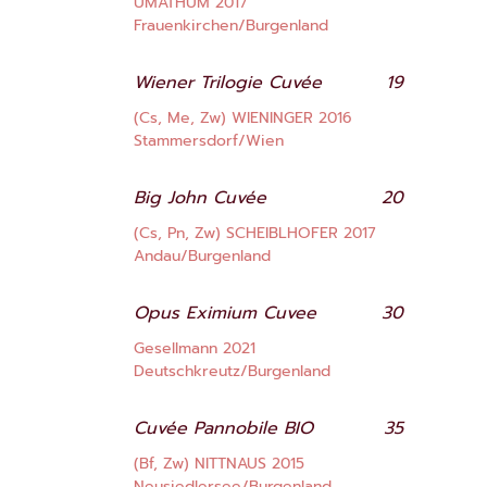
UMATHUM 2017
Frauenkirchen/Burgenland
Wiener Trilogie Cuvée
19
(Cs, Me, Zw) WIENINGER 2016
Stammersdorf/Wien
Big John Cuvée
20
(Cs, Pn, Zw) SCHEIBLHOFER 2017
Andau/Burgenland
Opus Eximium Cuvee
30
Gesellmann 2021
Deutschkreutz/Burgenland
Cuvée Pannobile BIO
35
(Bf, Zw) NITTNAUS 2015
Neusiedlersee/Burgenland